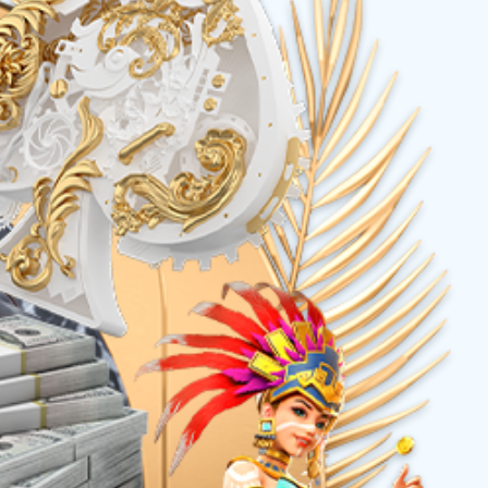
能地触达全球用户。