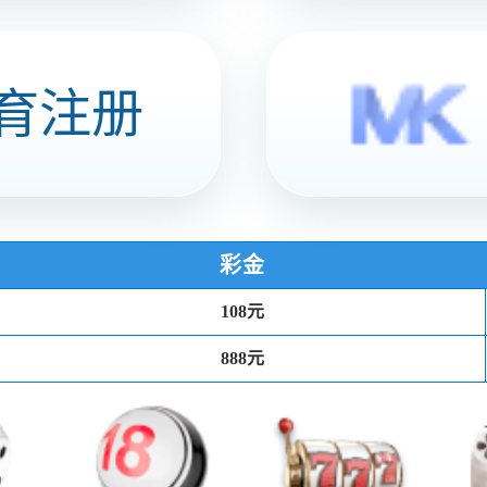
P、移动 H5，无论你在何处，赛事内容触手可及。