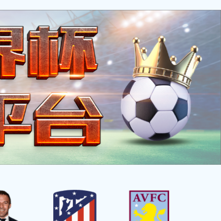
注册入口
赛事与数据服务
持
APP下载
与
网页使用
，每日同步更新千
比赛节奏。