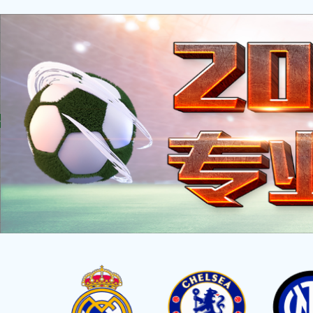
B体育官网
A
欢迎访问
B体育官网
，提供全面覆盖足
场比赛，